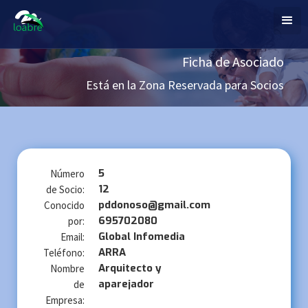
Ficha de Asociado
Está en la Zona Reservada para Socios
5
Número
12
de Socio:
pddonoso@gmail.com
Conocido
695702080
por:
Global Infomedia
Email:
ARRA
Teléfono:
Arquitecto y
Nombre
aparejador
de
Empresa: