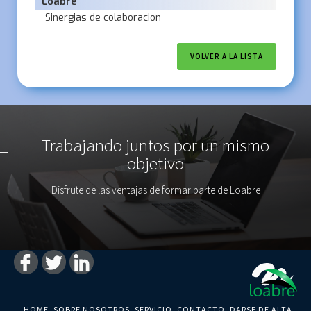
Loabre
Sinergias de colaboracion
VOLVER A LA LISTA
Trabajando juntos por un mismo
objetivo
Disfrute de las ventajas de formar parte de Loabre
HOME
SOBRE NOSOTROS
SERVICIO
CONTACTO
DARSE DE ALTA