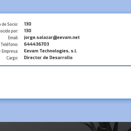
130
 de Socio:
130
ocido por:
jorge.salazar@eevam.net
Email:
644436703
Teléfono:
Eevam Technologies, s.l.
 Empresa:
Director de Desarrollo
Cargo: